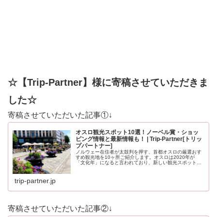
☆【Trip-Partner】様に寄稿させていただきま
した☆
寄稿させていただいた記事①↓
オスロ観光スポット10選！ノーベル賞・ショッ
ピング情報と最新情報も！ | Trip-Partner[トリッ
プパートナー]
ノルウェー在住者が太鼓判を押す、首都オスロの厳選おす
すめ観光地を10ヶ所ご紹介します。オスロは2020年が
「文化年」になると言われており、新しい観光スポットも
登場する予定です。どうぞ最後までお見逃しなく！
trip-partner.jp
寄稿させていただいた記事②↓