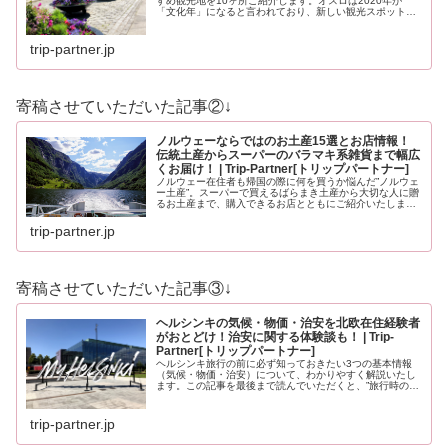
すめ観光地を10ヶ所ご紹介します。オスロは2020年が
「文化年」になると言われており、新しい観光スポットも
登場する予定です。どうぞ最後までお見逃しなく！
trip-partner.jp
寄稿させていただいた記事②↓
ノルウェーならではのお土産15選とお店情報！
伝統土産からスーパーのバラマキ系雑貨まで幅広
くお届け！ | Trip-Partner[トリップパートナー]
ノルウェー在住者も帰国の際に何を買うか悩んだ”ノルウェ
ー土産”。スーパーで買えるばらまき土産から大切な人に贈
るお土産まで、購入できるお店とともにご紹介いたしま
す。ノルウェーのお土産にイメージが沸かない方もノルウ
ェーを知っている方も必見のお土…
trip-partner.jp
寄稿させていただいた記事③↓
ヘルシンキの気候・物価・治安を北欧在住経験者
がおとどけ！治安に関する体験談も！ | Trip-
Partner[トリップパートナー]
ヘルシンキ旅行の前に必ず知っておきたい3つの基本情報
（気候・物価・治安）について、わかりやすく解説いたし
ます。この記事を最後まで読んでいただくと、”旅行時の服
装”や”いくら現金を用意すべきか？”、”旅行時に注意すべき
ことはなんだろう？”と、…
trip-partner.jp