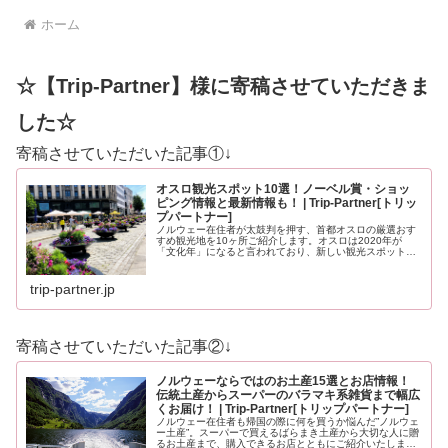
ホーム
☆【Trip-Partner】様に寄稿させていただきま
した☆
寄稿させていただいた記事①↓
オスロ観光スポット10選！ノーベル賞・ショッ
ピング情報と最新情報も！ | Trip-Partner[トリッ
プパートナー]
ノルウェー在住者が太鼓判を押す、首都オスロの厳選おす
すめ観光地を10ヶ所ご紹介します。オスロは2020年が
「文化年」になると言われており、新しい観光スポットも
登場する予定です。どうぞ最後までお見逃しなく！
trip-partner.jp
寄稿させていただいた記事②↓
ノルウェーならではのお土産15選とお店情報！
伝統土産からスーパーのバラマキ系雑貨まで幅広
くお届け！ | Trip-Partner[トリップパートナー]
ノルウェー在住者も帰国の際に何を買うか悩んだ”ノルウェ
ー土産”。スーパーで買えるばらまき土産から大切な人に贈
るお土産まで、購入できるお店とともにご紹介いたしま