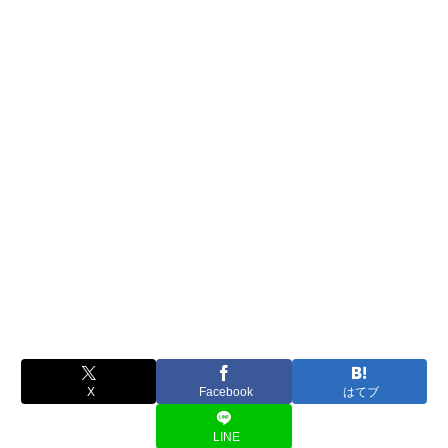
X
Facebook
はてブ
LINE