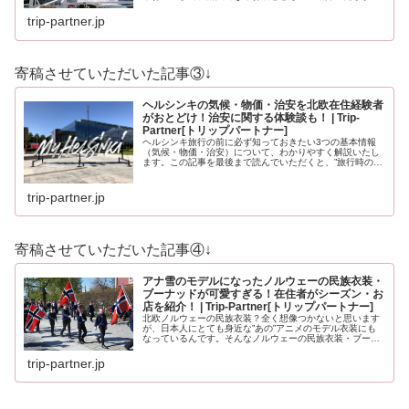
す。ノルウェーのお土産にイメージが沸かない方もノルウ
ェーを知っている方も必見のお土…
trip-partner.jp
寄稿させていただいた記事③↓
ヘルシンキの気候・物価・治安を北欧在住経験者
がおとどけ！治安に関する体験談も！ | Trip-
Partner[トリップパートナー]
ヘルシンキ旅行の前に必ず知っておきたい3つの基本情報
（気候・物価・治安）について、わかりやすく解説いたし
ます。この記事を最後まで読んでいただくと、”旅行時の服
装”や”いくら現金を用意すべきか？”、”旅行時に注意すべき
ことはなんだろう？”と、…
trip-partner.jp
寄稿させていただいた記事④↓
アナ雪のモデルになったノルウェーの民族衣装・
ブーナッドが可愛すぎる！在住者がシーズン・お
店を紹介！ | Trip-Partner[トリップパートナー]
北欧ノルウェーの民族衣装？全く想像つかないと思います
が、日本人にとても身近な”あの”アニメのモデル衣装にも
なっているんです。そんなノルウェーの民族衣装・ブーナ
ッドについて、基本的なことから観光の際の必見情報ま
で、くわしくお届けいたします。
trip-partner.jp