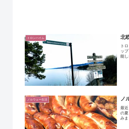
北
トロンハイム
トロ
ップ
能し
ノ
ノルウェー生活
最近
の夏
みま