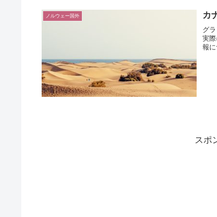
カ
ノルウェー国外
グラ
実際
報に
スポ