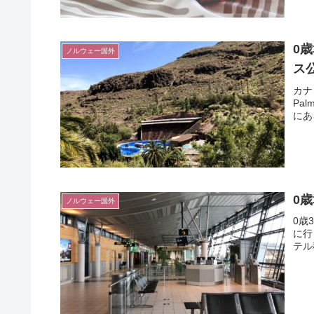
0
ノルウェー国外
ス
カナ
Pa
にあ
0
ノルウェー国外
0歳
に行
テル