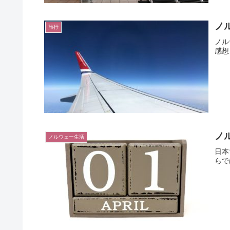
ノル
旅行
ノル
感想
ノ
ノルウェー生活
日本
らで