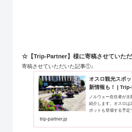
☆【Trip-Partner】様に寄稿させてい
寄稿させていただいた記事①↓
オスロ観光スポッ
新情報も！ | Tri
ノルウェー在住者が太
紹介します。オスロは
ポットも登場する予定
trip-partner.jp