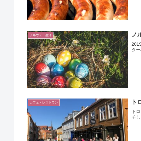
ノ
ノルウェー生活
20
ター
トロ
カフェ・レストラン
トロ
チし