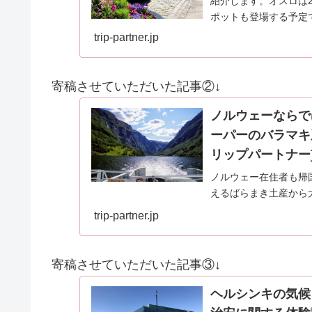
紹介します。オスロは
ポットも登場する予定
trip-partner.jp
寄稿させていただいた記事②↓
ノルウェーならで
ーパーのバラマキ系雑
リップパートナー
ノルウェー在住者も帰
えるばらまき土産から
介いたします。ノルウ
trip-partner.jp
ている方も必見のお土
寄稿させていただいた記事③↓
ヘルシンキの気候