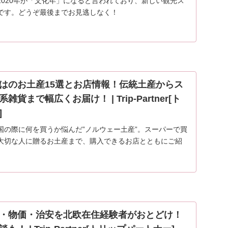
2020年が「文化年」になると言われており、新しい観光ス
です。どうぞ最後までお見逃しなく！
はのお土産15選とお店情報！伝統土産からス
貨まで幅広くお届け！ | Trip-Partner[ト
]
国の際に何を買うか悩んだ”ノルウェー土産”。スーパーで買
大切な人に贈るお土産まで、購入できるお店とともにご紹
ェーのお土産にイメージが沸かない方もノルウェーを知っ
…
・物価・治安を北欧在住経験者がおとどけ！