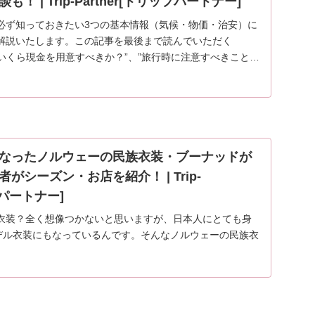
 | Trip-Partner[トリップパートナー]
必ず知っておきたい3つの基本情報（気候・物価・治安）に
解説いたします。この記事を最後まで読んでいただく
”いくら現金を用意すべきか？”、”旅行時に注意すべきことは
なったノルウェーの民族衣装・ブーナッドが
がシーズン・お店を紹介！ | Trip-
プパートナー]
衣装？全く想像つかないと思いますが、日本人にとても身
モデル衣装にもなっているんです。そんなノルウェーの民族衣
て、基本的なことから観光の際の必見情報まで、くわしく