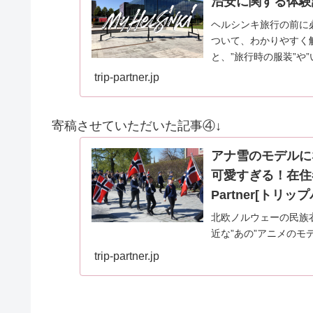
治安に関する体験談も！
ヘルシンキ旅行の前に
ついて、わかりやすく
と、”旅行時の服装”や
なんだろう？”と、…
trip-partner.jp
寄稿させていただいた記事④↓
アナ雪のモデルに
可愛すぎる！在住者
Partner[トリッ
北欧ノルウェーの民族
近な”あの”アニメの
装・ブーナッドについ
trip-partner.jp
お届けいたします。