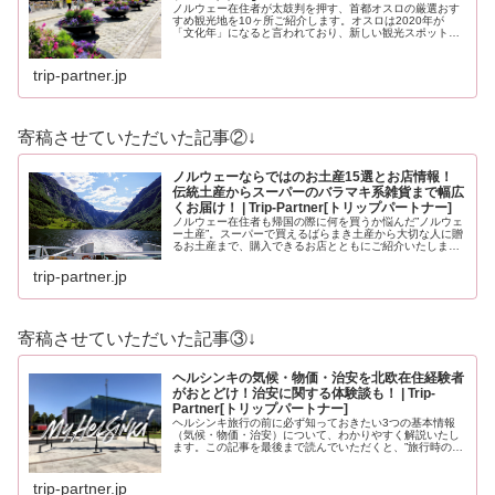
ノルウェー在住者が太鼓判を押す、首都オスロの厳選おす
すめ観光地を10ヶ所ご紹介します。オスロは2020年が
「文化年」になると言われており、新しい観光スポットも
登場する予定です。どうぞ最後までお見逃しなく！
trip-partner.jp
寄稿させていただいた記事②↓
ノルウェーならではのお土産15選とお店情報！
伝統土産からスーパーのバラマキ系雑貨まで幅広
くお届け！ | Trip-Partner[トリップパートナー]
ノルウェー在住者も帰国の際に何を買うか悩んだ”ノルウェ
ー土産”。スーパーで買えるばらまき土産から大切な人に贈
るお土産まで、購入できるお店とともにご紹介いたしま
す。ノルウェーのお土産にイメージが沸かない方もノルウ
ェーを知っている方も必見のお土…
trip-partner.jp
寄稿させていただいた記事③↓
ヘルシンキの気候・物価・治安を北欧在住経験者
がおとどけ！治安に関する体験談も！ | Trip-
Partner[トリップパートナー]
ヘルシンキ旅行の前に必ず知っておきたい3つの基本情報
（気候・物価・治安）について、わかりやすく解説いたし
ます。この記事を最後まで読んでいただくと、”旅行時の服
装”や”いくら現金を用意すべきか？”、”旅行時に注意すべき
ことはなんだろう？”と、…
trip-partner.jp