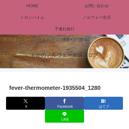
HOME
お問い合わせ
トロンハイム
ノルウェー生活
子連れ旅行
＜トロンハイムで家族４人の新生活＞
もかのノルウェー生活ブログ
fever-thermometer-1935504_1280
X
Facebook
はてブ
LINE