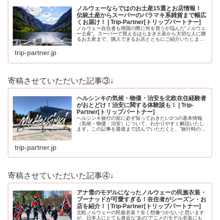
ノルウェーならではのお土産15選とお店情報！
伝統土産からスーパーのバラマキ系雑貨まで幅広
くお届け！ | Trip-Partner[トリップパートナー]
ノルウェー在住者も帰国の際に何を買うか悩んだ”ノルウェ
ー土産”。スーパーで買えるばらまき土産から大切な人に贈
るお土産まで、購入できるお店とともにご紹介いたしま
す。ノルウェーのお土産にイメージが沸かない方もノルウ
ェーを知っている方も必見のお土…
trip-partner.jp
寄稿させていただいた記事③↓
ヘルシンキの気候・物価・治安を北欧在住経験者
がおとどけ！治安に関する体験談も！ | Trip-
Partner[トリップパートナー]
ヘルシンキ旅行の前に必ず知っておきたい3つの基本情報
（気候・物価・治安）について、わかりやすく解説いたし
ます。この記事を最後まで読んでいただくと、”旅行時の服
装”や”いくら現金を用意すべきか？”、”旅行時に注意すべき
ことはなんだろう？”と、…
trip-partner.jp
寄稿させていただいた記事④↓
アナ雪のモデルになったノルウェーの民族衣装・
ブーナッドが可愛すぎる！在住者がシーズン・お
店を紹介！ | Trip-Partner[トリップパートナー]
北欧ノルウェーの民族衣装？全く想像つかないと思います
が、日本人にとても身近な”あの”アニメのモデル衣装にも