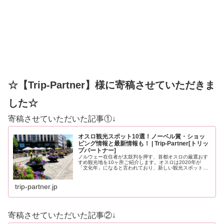
☆【Trip-Partner】様に寄稿させていただきま
した☆
寄稿させていただいた記事①↓
オスロ観光スポット10選！ノーベル賞・ショッ
ピング情報と最新情報も！ | Trip-Partner[トリッ
プパートナー]
ノルウェー在住者が太鼓判を押す、首都オスロの厳選おす
すめ観光地を10ヶ所ご紹介します。オスロは2020年が
「文化年」になると言われており、新しい観光スポットも
登場する予定です。どうぞ最後までお見逃しなく！
trip-partner.jp
寄稿させていただいた記事②↓