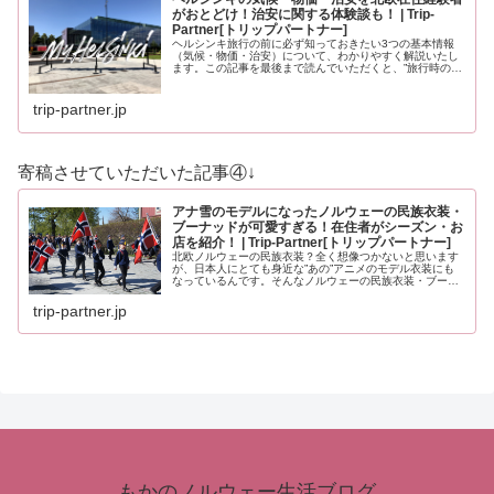
がおとどけ！治安に関する体験談も！ | Trip-
Partner[トリップパートナー]
ヘルシンキ旅行の前に必ず知っておきたい3つの基本情報
（気候・物価・治安）について、わかりやすく解説いたし
ます。この記事を最後まで読んでいただくと、”旅行時の服
装”や”いくら現金を用意すべきか？”、”旅行時に注意すべき
ことはなんだろう？”と、…
trip-partner.jp
寄稿させていただいた記事④↓
アナ雪のモデルになったノルウェーの民族衣装・
ブーナッドが可愛すぎる！在住者がシーズン・お
店を紹介！ | Trip-Partner[トリップパートナー]
北欧ノルウェーの民族衣装？全く想像つかないと思います
が、日本人にとても身近な”あの”アニメのモデル衣装にも
なっているんです。そんなノルウェーの民族衣装・ブーナ
ッドについて、基本的なことから観光の際の必見情報ま
で、くわしくお届けいたします。
trip-partner.jp
もかのノルウェー生活ブログ