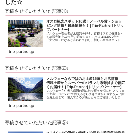
した☆
寄稿させていただいた記事①↓
オスロ観光スポット10選！ノーベル賞・ショッ
ピング情報と最新情報も！ | Trip-Partner[トリッ
プパートナー]
ノルウェー在住者が太鼓判を押す、首都オスロの厳選おす
すめ観光地を10ヶ所ご紹介します。オスロは2020年が
「文化年」になると言われており、新しい観光スポットも
登場する予定です。どうぞ最後までお見逃しなく！
trip-partner.jp
寄稿させていただいた記事②↓
ノルウェーならではのお土産15選とお店情報！
伝統土産からスーパーのバラマキ系雑貨まで幅広
くお届け！ | Trip-Partner[トリップパートナー]
ノルウェー在住者も帰国の際に何を買うか悩んだ”ノルウェ
ー土産”。スーパーで買えるばらまき土産から大切な人に贈
るお土産まで、購入できるお店とともにご紹介いたしま
す。ノルウェーのお土産にイメージが沸かない方もノルウ
ェーを知っている方も必見のお土…
trip-partner.jp
寄稿させていただいた記事③↓
ヘルシンキの気候・物価・治安を北欧在住経験者