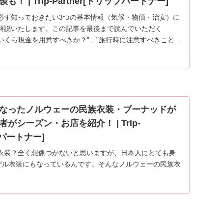
 | Trip-Partner[トリップパートナー]
必ず知っておきたい3つの基本情報（気候・物価・治安）に
解説いたします。この記事を最後まで読んでいただく
”いくら現金を用意すべきか？”、”旅行時に注意すべきことは
なったノルウェーの民族衣装・ブーナッドが
がシーズン・お店を紹介！ | Trip-
プパートナー]
衣装？全く想像つかないと思いますが、日本人にとても身
モデル衣装にもなっているんです。そんなノルウェーの民族衣
て、基本的なことから観光の際の必見情報まで、くわしく