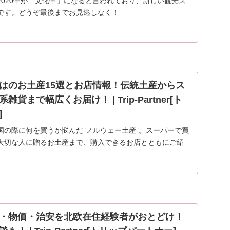
2020年が「文化年」になると言われており、新しい観光ス
です。どうぞ最後までお見逃しなく！
はのお土産15選とお店情報！伝統土産からス
貨まで幅広くお届け！ | Trip-Partner[ト
]
国の際に何を買うか悩んだ”ノルウェー土産”。スーパーで買
大切な人に贈るお土産まで、購入できるお店とともにご紹
ェーのお土産にイメージが沸かない方もノルウェーを知っ
…
・物価・治安を北欧在住経験者がおとどけ！