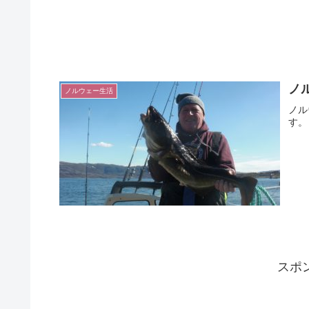
ノ
ノルウェー生活
ノル
す。
スポ