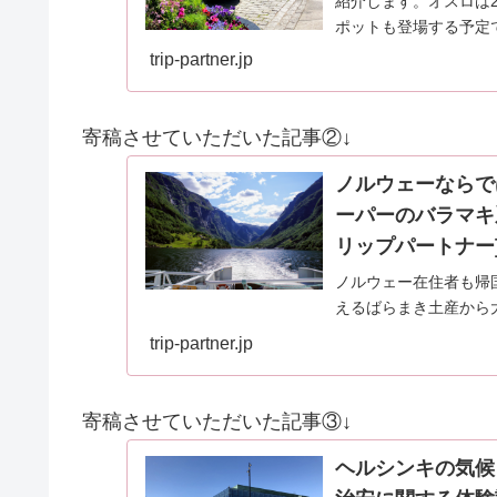
紹介します。オスロは
ポットも登場する予定
trip-partner.jp
寄稿させていただいた記事②↓
ノルウェーならで
ーパーのバラマキ系雑
リップパートナー
ノルウェー在住者も帰
えるばらまき土産から
介いたします。ノルウ
trip-partner.jp
ている方も必見のお土
寄稿させていただいた記事③↓
ヘルシンキの気候