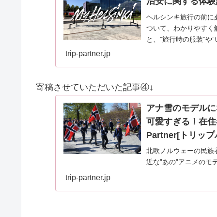
治安に関する体験談も！
ヘルシンキ旅行の前に
ついて、わかりやすく
と、”旅行時の服装”や
なんだろう？”と、…
trip-partner.jp
寄稿させていただいた記事④↓
アナ雪のモデルに
可愛すぎる！在住者
Partner[トリッ
北欧ノルウェーの民族
近な”あの”アニメの
装・ブーナッドについ
trip-partner.jp
お届けいたします。