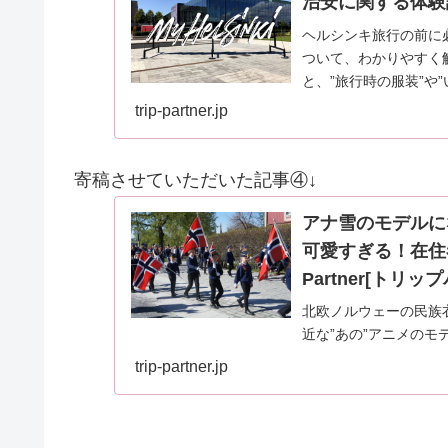
治安に関する体験談も！
ヘルシンキ旅行の前に
ついて、わかりやすく
と、”旅行時の服装”や
なんだろう？”と、…
trip-partner.jp
寄稿させていただいた記事④↓
アナ雪のモデルに
可愛すぎる！在住者
Partner[トリッ
北欧ノルウェーの民族
近な”あの”アニメの
装・ブーナッドについ
trip-partner.jp
お届けいたします。