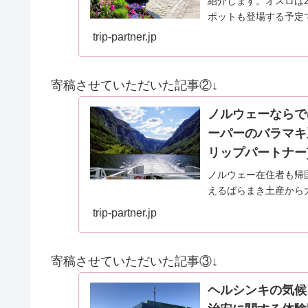
紹介します。オスロは
ポットも登場する予定
trip-partner.jp
寄稿させていただいた記事②↓
ノルウェーならで
ーパーのバラマキ系雑
リップパートナー
ノルウェー在住者も帰
えるばらまき土産から
介いたします。ノルウ
trip-partner.jp
ている方も必見のお土
寄稿させていただいた記事③↓
ヘルシンキの気候