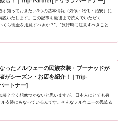
 | Trip-Partner[トリップパートナー]
必ず知っておきたい3つの基本情報（気候・物価・治安）に
解説いたします。この記事を最後まで読んでいただく
”いくら現金を用意すべきか？”、”旅行時に注意すべきことは
なったノルウェーの民族衣装・ブーナッドが
がシーズン・お店を紹介！ | Trip-
プパートナー]
衣装？全く想像つかないと思いますが、日本人にとても身
モデル衣装にもなっているんです。そんなノルウェーの民族衣
て、基本的なことから観光の際の必見情報まで、くわしく