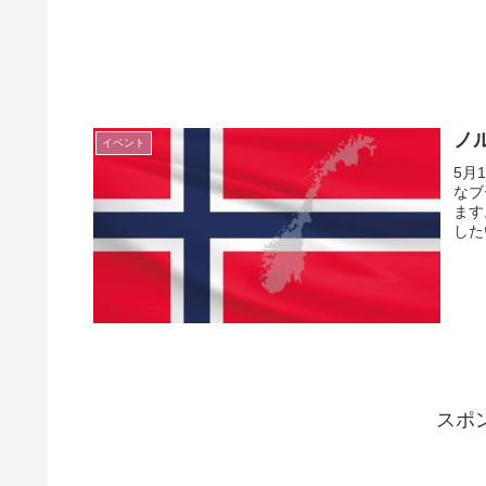
ノ
イベント
5月
なブ
ます
した
スポ