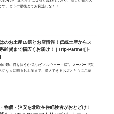
2020年が「文化年」になると言われており、新しい観光ス
です。どうぞ最後までお見逃しなく！
はのお土産15選とお店情報！伝統土産からス
貨まで幅広くお届け！ | Trip-Partner[ト
]
国の際に何を買うか悩んだ”ノルウェー土産”。スーパーで買
大切な人に贈るお土産まで、購入できるお店とともにご紹
ェーのお土産にイメージが沸かない方もノルウェーを知っ
…
・物価・治安を北欧在住経験者がおとどけ！