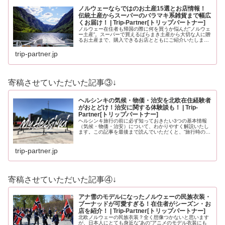
ノルウェーならではのお土産15選とお店情報！
伝統土産からスーパーのバラマキ系雑貨まで幅広
くお届け！ | Trip-Partner[トリップパートナー]
ノルウェー在住者も帰国の際に何を買うか悩んだ”ノルウェ
ー土産”。スーパーで買えるばらまき土産から大切な人に贈
るお土産まで、購入できるお店とともにご紹介いたしま
す。ノルウェーのお土産にイメージが沸かない方もノルウ
ェーを知っている方も必見のお土…
trip-partner.jp
寄稿させていただいた記事③↓
ヘルシンキの気候・物価・治安を北欧在住経験者
がおとどけ！治安に関する体験談も！ | Trip-
Partner[トリップパートナー]
ヘルシンキ旅行の前に必ず知っておきたい3つの基本情報
（気候・物価・治安）について、わかりやすく解説いたし
ます。この記事を最後まで読んでいただくと、”旅行時の服
装”や”いくら現金を用意すべきか？”、”旅行時に注意すべき
ことはなんだろう？”と、…
trip-partner.jp
寄稿させていただいた記事④↓
アナ雪のモデルになったノルウェーの民族衣装・
ブーナッドが可愛すぎる！在住者がシーズン・お
店を紹介！ | Trip-Partner[トリップパートナー]
北欧ノルウェーの民族衣装？全く想像つかないと思います
が、日本人にとても身近な”あの”アニメのモデル衣装にも