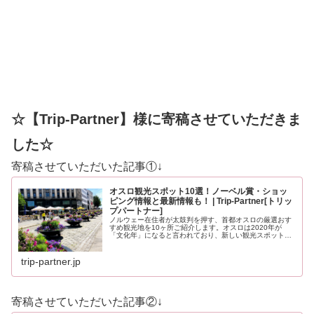
☆【Trip-Partner】様に寄稿させていただきま
した☆
寄稿させていただいた記事①↓
オスロ観光スポット10選！ノーベル賞・ショッ
ピング情報と最新情報も！ | Trip-Partner[トリッ
プパートナー]
ノルウェー在住者が太鼓判を押す、首都オスロの厳選おす
すめ観光地を10ヶ所ご紹介します。オスロは2020年が
「文化年」になると言われており、新しい観光スポットも
登場する予定です。どうぞ最後までお見逃しなく！
trip-partner.jp
寄稿させていただいた記事②↓