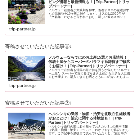
ピング情報と最新情報も！ | Trip-Partner[トリッ
プパートナー]
ノルウェー在住者が太鼓判を押す、首都オスロの厳選おす
すめ観光地を10ヶ所ご紹介します。オスロは2020年が
「文化年」になると言われており、新しい観光スポットも
登場する予定です。どうぞ最後までお見逃しなく！
trip-partner.jp
寄稿させていただいた記事②↓
ノルウェーならではのお土産15選とお店情報！
伝統土産からスーパーのバラマキ系雑貨まで幅広
くお届け！ | Trip-Partner[トリップパートナー]
ノルウェー在住者も帰国の際に何を買うか悩んだ”ノルウェ
ー土産”。スーパーで買えるばらまき土産から大切な人に贈
るお土産まで、購入できるお店とともにご紹介いたしま
す。ノルウェーのお土産にイメージが沸かない方もノルウ
ェーを知っている方も必見のお土…
trip-partner.jp
寄稿させていただいた記事③↓
ヘルシンキの気候・物価・治安を北欧在住経験者
がおとどけ！治安に関する体験談も！ | Trip-
Partner[トリップパートナー]
ヘルシンキ旅行の前に必ず知っておきたい3つの基本情報
（気候・物価・治安）について、わかりやすく解説いたし
ます。この記事を最後まで読んでいただくと、”旅行時の服
装”や”いくら現金を用意すべきか？”、”旅行時に注意すべき