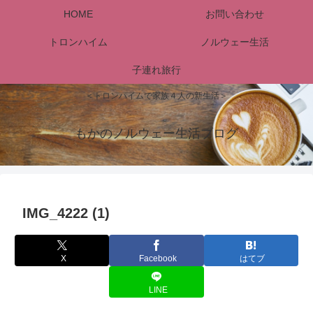
HOME
お問い合わせ
トロンハイム
ノルウェー生活
子連れ旅行
＜トロンハイムで家族４人の新生活＞
もかのノルウェー生活ブログ
IMG_4222 (1)
X
Facebook
はてブ
LINE