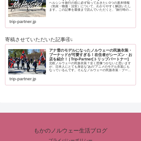
ヘルシンキ旅行の前に必ず知っておきたい3つの基本情報
（気候・物価・治安）について、わかりやすく解説いたし
ます。この記事を最後まで読んでいただくと、”旅行時の服
装”や”いくら現金を用意すべきか？”、”旅行時に注意すべき
ことはなんだろう？”と、…
trip-partner.jp
寄稿させていただいた記事④↓
アナ雪のモデルになったノルウェーの民族衣装・
ブーナッドが可愛すぎる！在住者がシーズン・お
店を紹介！ | Trip-Partner[トリップパートナー]
北欧ノルウェーの民族衣装？全く想像つかないと思います
が、日本人にとても身近な”あの”アニメのモデル衣装にも
なっているんです。そんなノルウェーの民族衣装・ブーナ
ッドについて、基本的なことから観光の際の必見情報ま
で、くわしくお届けいたします。
trip-partner.jp
もかのノルウェー生活ブログ
プライバシーポリシー