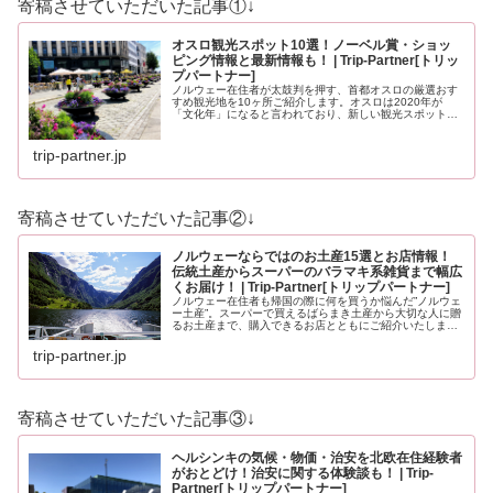
寄稿させていただいた記事①↓
オスロ観光スポット10選！ノーベル賞・ショッ
ピング情報と最新情報も！ | Trip-Partner[トリッ
プパートナー]
ノルウェー在住者が太鼓判を押す、首都オスロの厳選おす
すめ観光地を10ヶ所ご紹介します。オスロは2020年が
「文化年」になると言われており、新しい観光スポットも
登場する予定です。どうぞ最後までお見逃しなく！
trip-partner.jp
寄稿させていただいた記事②↓
ノルウェーならではのお土産15選とお店情報！
伝統土産からスーパーのバラマキ系雑貨まで幅広
くお届け！ | Trip-Partner[トリップパートナー]
ノルウェー在住者も帰国の際に何を買うか悩んだ”ノルウェ
ー土産”。スーパーで買えるばらまき土産から大切な人に贈
るお土産まで、購入できるお店とともにご紹介いたしま
す。ノルウェーのお土産にイメージが沸かない方もノルウ
ェーを知っている方も必見のお土…
trip-partner.jp
寄稿させていただいた記事③↓
ヘルシンキの気候・物価・治安を北欧在住経験者
がおとどけ！治安に関する体験談も！ | Trip-
Partner[トリップパートナー]