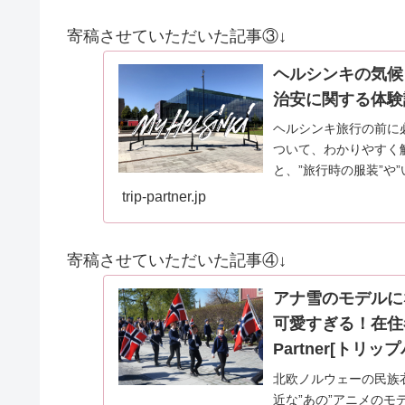
寄稿させていただいた記事③↓
ヘルシンキの気候
治安に関する体験談も！
ヘルシンキ旅行の前に
ついて、わかりやすく
と、”旅行時の服装”や
なんだろう？”と、…
trip-partner.jp
寄稿させていただいた記事④↓
アナ雪のモデルに
可愛すぎる！在住者
Partner[トリッ
北欧ノルウェーの民族
近な”あの”アニメの