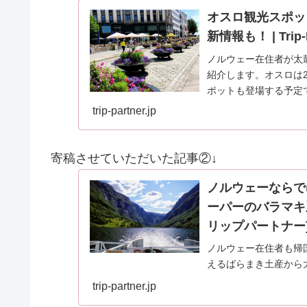
オスロ観光スポッ
新情報も！ | Tri
ノルウェー在住者が太
紹介します。オスロは
ポットも登場する予定
trip-partner.jp
寄稿させていただいた記事②↓
ノルウェーならで
ーパーのバラマキ系雑
リップパートナー
ノルウェー在住者も帰
えるばらまき土産から
介いたします。ノルウ
trip-partner.jp
ている方も必見のお土