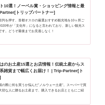
ト10選！ノーベル賞・ショッピング情報と最
p-Partner[トリップパートナー]
鼓判を押す、首都オスロの厳選おすすめ観光地を10ヶ所ご
2020年が「文化年」になると言われており、新しい観光ス
です。どうぞ最後までお見逃しなく！
はのお土産15選とお店情報！伝統土産からス
貨まで幅広くお届け！ | Trip-Partner[ト
]
国の際に何を買うか悩んだ”ノルウェー土産”。スーパーで買
大切な人に贈るお土産まで、購入できるお店とともにご紹
ェーのお土産にイメージが沸かない方もノルウェーを知っ
…