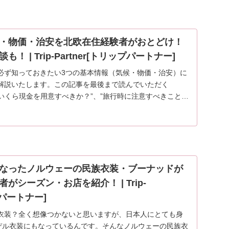
・物価・治安を北欧在住経験者がおとどけ！
 | Trip-Partner[トリップパートナー]
必ず知っておきたい3つの基本情報（気候・物価・治安）に
解説いたします。この記事を最後まで読んでいただく
”いくら現金を用意すべきか？”、”旅行時に注意すべきことは
なったノルウェーの民族衣装・ブーナッドが
がシーズン・お店を紹介！ | Trip-
プパートナー]
衣装？全く想像つかないと思いますが、日本人にとても身
モデル衣装にもなっているんです。そんなノルウェーの民族衣