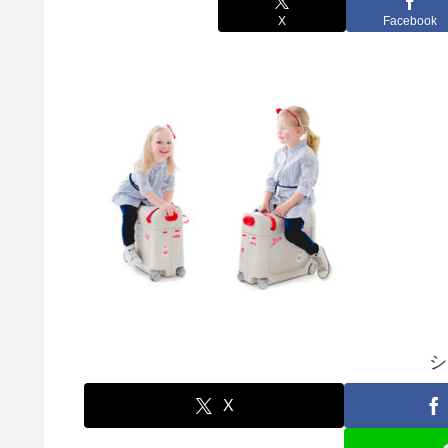
X
Facebook
シ
X