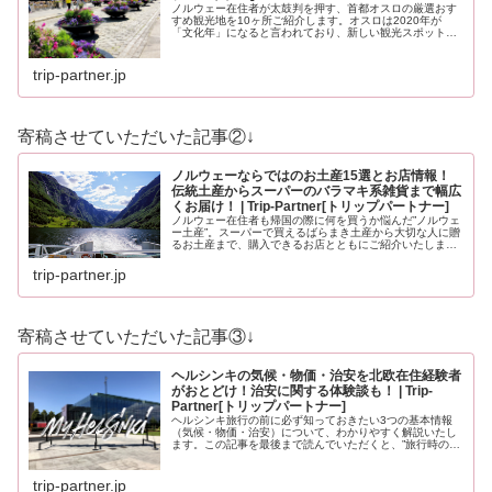
ノルウェー在住者が太鼓判を押す、首都オスロの厳選おす
すめ観光地を10ヶ所ご紹介します。オスロは2020年が
「文化年」になると言われており、新しい観光スポットも
登場する予定です。どうぞ最後までお見逃しなく！
trip-partner.jp
寄稿させていただいた記事②↓
ノルウェーならではのお土産15選とお店情報！
伝統土産からスーパーのバラマキ系雑貨まで幅広
くお届け！ | Trip-Partner[トリップパートナー]
ノルウェー在住者も帰国の際に何を買うか悩んだ”ノルウェ
ー土産”。スーパーで買えるばらまき土産から大切な人に贈
るお土産まで、購入できるお店とともにご紹介いたしま
す。ノルウェーのお土産にイメージが沸かない方もノルウ
ェーを知っている方も必見のお土…
trip-partner.jp
寄稿させていただいた記事③↓
ヘルシンキの気候・物価・治安を北欧在住経験者
がおとどけ！治安に関する体験談も！ | Trip-
Partner[トリップパートナー]
ヘルシンキ旅行の前に必ず知っておきたい3つの基本情報
（気候・物価・治安）について、わかりやすく解説いたし
ます。この記事を最後まで読んでいただくと、”旅行時の服
装”や”いくら現金を用意すべきか？”、”旅行時に注意すべき
ことはなんだろう？”と、…
trip-partner.jp