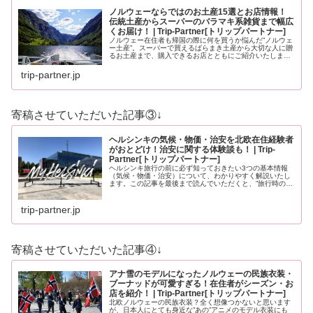
ノルウェーならではのお土産15選とお店情報！
伝統土産からスーパーのバラマキ系雑貨まで幅広
くお届け！ | Trip-Partner[トリップパートナー]
ノルウェー在住者も帰国の際に何を買うか悩んだ”ノルウェ
ー土産”。スーパーで買えるばらまき土産から大切な人に贈
るお土産まで、購入できるお店とともにご紹介いたしま
す。ノルウェーのお土産にイメージが沸かない方もノルウ
ェーを知っている方も必見のお土…
trip-partner.jp
寄稿させていただいた記事③↓
ヘルシンキの気候・物価・治安を北欧在住経験者
がおとどけ！治安に関する体験談も！ | Trip-
Partner[トリップパートナー]
ヘルシンキ旅行の前に必ず知っておきたい3つの基本情報
（気候・物価・治安）について、わかりやすく解説いたし
ます。この記事を最後まで読んでいただくと、”旅行時の服
装”や”いくら現金を用意すべきか？”、”旅行時に注意すべき
ことはなんだろう？”と、…
trip-partner.jp
寄稿させていただいた記事④↓
アナ雪のモデルになったノルウェーの民族衣装・
ブーナッドが可愛すぎる！在住者がシーズン・お
店を紹介！ | Trip-Partner[トリップパートナー]
北欧ノルウェーの民族衣装？全く想像つかないと思います
が、日本人にとても身近な”あの”アニメのモデル衣装にも