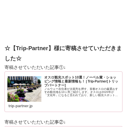
☆【Trip-Partner】様に寄稿させていただきま
した☆
寄稿させていただいた記事①↓
オスロ観光スポット10選！ノーベル賞・ショッ
ピング情報と最新情報も！ | Trip-Partner[トリッ
プパートナー]
ノルウェー在住者が太鼓判を押す、首都オスロの厳選おす
すめ観光地を10ヶ所ご紹介します。オスロは2020年が
「文化年」になると言われており、新しい観光スポットも
登場する予定です。どうぞ最後までお見逃しなく！
trip-partner.jp
寄稿させていただいた記事②↓