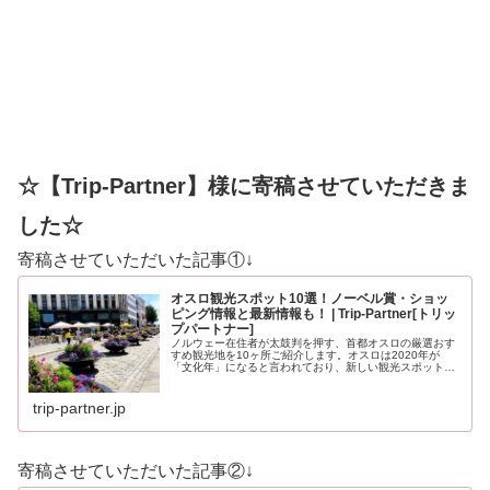
☆【Trip-Partner】様に寄稿させていただきま
した☆
寄稿させていただいた記事①↓
オスロ観光スポット10選！ノーベル賞・ショッ
ピング情報と最新情報も！ | Trip-Partner[トリッ
プパートナー]
ノルウェー在住者が太鼓判を押す、首都オスロの厳選おす
すめ観光地を10ヶ所ご紹介します。オスロは2020年が
「文化年」になると言われており、新しい観光スポットも
登場する予定です。どうぞ最後までお見逃しなく！
trip-partner.jp
寄稿させていただいた記事②↓