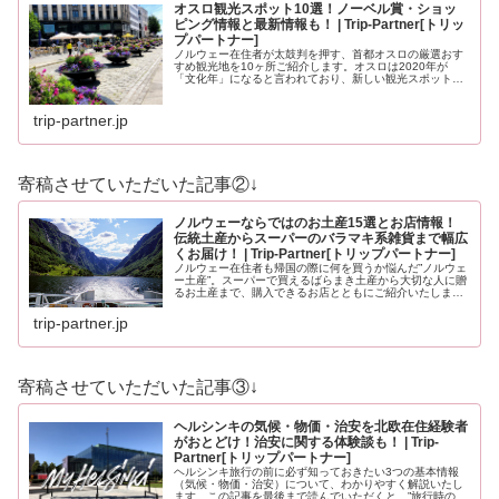
オスロ観光スポット10選！ノーベル賞・ショッ
ピング情報と最新情報も！ | Trip-Partner[トリッ
プパートナー]
ノルウェー在住者が太鼓判を押す、首都オスロの厳選おす
すめ観光地を10ヶ所ご紹介します。オスロは2020年が
「文化年」になると言われており、新しい観光スポットも
登場する予定です。どうぞ最後までお見逃しなく！
trip-partner.jp
寄稿させていただいた記事②↓
ノルウェーならではのお土産15選とお店情報！
伝統土産からスーパーのバラマキ系雑貨まで幅広
くお届け！ | Trip-Partner[トリップパートナー]
ノルウェー在住者も帰国の際に何を買うか悩んだ”ノルウェ
ー土産”。スーパーで買えるばらまき土産から大切な人に贈
るお土産まで、購入できるお店とともにご紹介いたしま
す。ノルウェーのお土産にイメージが沸かない方もノルウ
ェーを知っている方も必見のお土…
trip-partner.jp
寄稿させていただいた記事③↓
ヘルシンキの気候・物価・治安を北欧在住経験者
がおとどけ！治安に関する体験談も！ | Trip-
Partner[トリップパートナー]
ヘルシンキ旅行の前に必ず知っておきたい3つの基本情報
（気候・物価・治安）について、わかりやすく解説いたし
ます。この記事を最後まで読んでいただくと、”旅行時の服