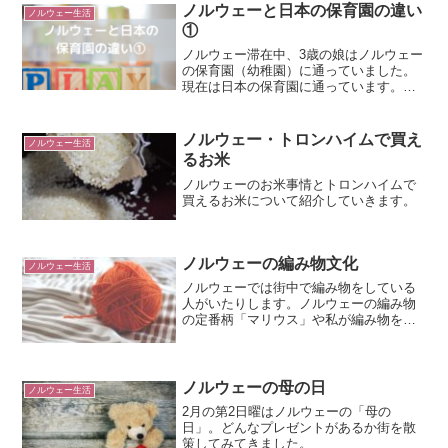
ノルウェーと日本の保育園の違い
ノルウェー生活
①
ノルウェー滞在中、3歳の娘はノルウェー
の保育園（幼稚園）に通っていました。
現在は日本の保育園に通っています。日
本とノルウェーの保育園の違いについて
書いています。
ノルウェー・トロンハイムで買え
ノルウェー生活
るお米
ノルウェーのお米事情とトロンハイムで
買えるお米について紹介していきます。
ノルウェーの編み物文化
ノルウェー生活
ノルウェーでは街中で編み物をしている
人がいたりします。ノルウェーの編み物
の定番柄「マリウス」や私が編み物を始
めたきっかけについて。
ノルウェーの母の日
ノルウェー生活
2月の第2日曜はノルウェーの「母の
日」。どんなプレゼントがあるか街を散
策してみてきました。