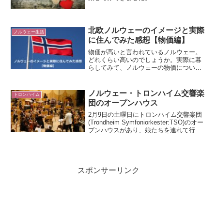
北欧ノルウェーのイメージと実際
ノルウェー生活
に住んでみた感想【物価編】
物価が高いと言われているノルウェー。
どれくらい高いのでしょうか。実際に暮
らしてみて、ノルウェーの物価について
わかったことをまとめました。
ノルウェー・トロンハイム交響楽
トロンハイム
団のオープンハウス
2月9日の土曜日にトロンハイム交響楽団
(Trondheim Symfoniorkester:TSO)のオー
プンハウスがあり、娘たちを連れて行っ
てきました。TSOは1909年にトロンハイ
ムで設立された歴史あるオーケストラ
で、2019年現在、日...
スポンサーリンク