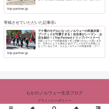
装”や”いくら現金を用意すべきか？”、”旅行時に注意すべき
ことはなんだろう？”と、…
trip-partner.jp
寄稿させていただいた記事④↓
アナ雪のモデルになったノルウェーの民族衣装・
ブーナッドが可愛すぎる！在住者がシーズン・お
店を紹介！ | Trip-Partner[トリップパートナー]
北欧ノルウェーの民族衣装？全く想像つかないと思います
が、日本人にとても身近な”あの”アニメのモデル衣装にも
なっているんです。そんなノルウェーの民族衣装・ブーナ
ッドについて、基本的なことから観光の際の必見情報ま
で、くわしくお届けいたします。
trip-partner.jp
もかのノルウェー生活ブログ
プライバシーポリシー
© 2019 もかのノルウェー生活ブログ.