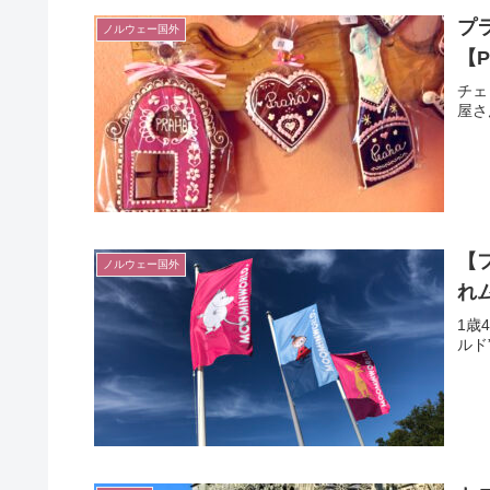
プ
ノルウェー国外
【P
チェ
屋さ
【
ノルウェー国外
れ
1歳
ルド