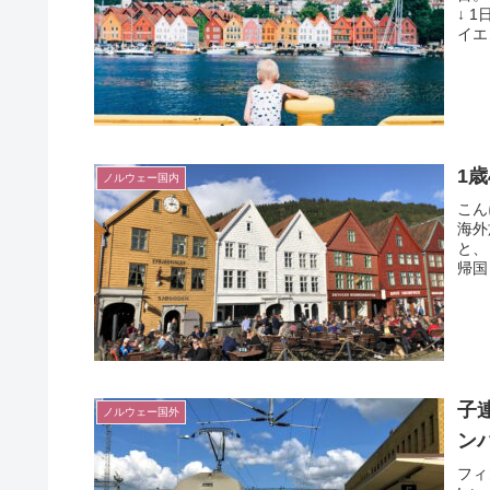
↓ 
イエ
1
ノルウェー国内
こん
海外
と、
帰国
子
ノルウェー国外
ン
フィ