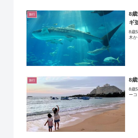
8
旅行
ギ
8歳
木か
8
旅行
8歳
ーコ