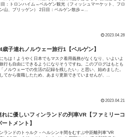
1日目：トロンハイム→ベルゲン観光（フィッシュマーケット、フロ
ン山、ブリッゲン） 2日目：ベルゲン散歩→...
2023.04.28
歳4歳子連れノルウェー旅行1【ベルゲン】
にちは！ようやく日本でもマスク着用義務がなくなり、いよいよ
旅行も自由にできるようになりそうですね。このブログはもとも
「ノルウェーでの生活の記録を残したい」と思い、始めました。
してから復職したため、あまり更新できていませんが、...
2023.04.21
連れに優しいフィンランドの列車VR【ファミリーコ
パートメント】
ンランドのトゥルク－ヘルシンキ間をむすぶ中距離列車”VR