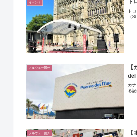
トロ
イベント
トロ
（S
【カ
ノルウェー国外
de
カナ
る記
【
ノルウェー国外