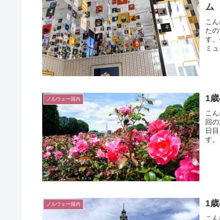
ム
こん
たの
す。
ミュ
1
ノルウェー国内
こん
回の
日目
す。
1
ノルウェー国内
こん