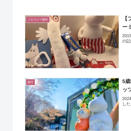
【
ノルウェー国外
ー
20
の記
5
旅行
ッ
20
した