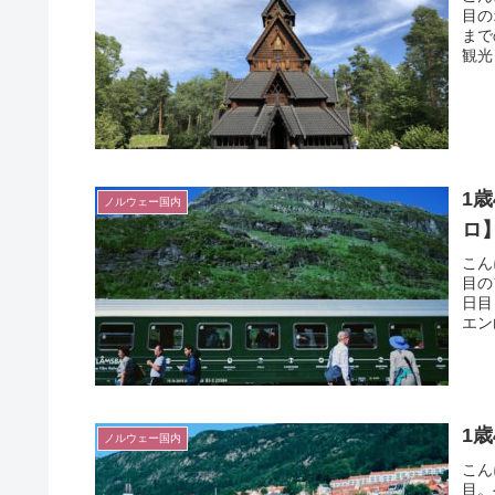
目の
まで
観光
1
ノルウェー国内
ロ
こん
目の
日目
エン
1
ノルウェー国内
こん
目。